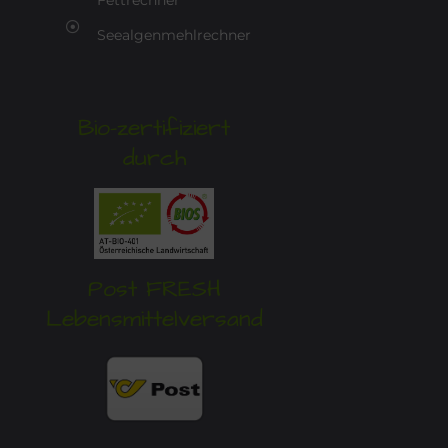
Fettrechner
Seealgenmehlrechner
Bio-zertifiziert
durch
Post FRESH
Lebensmittelversand