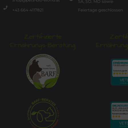
shop@pets-bio-world.at
SA, SO, MO sowie
+43 664 4117821
Feiertage geschlossen
Zertifizierte
Zertif
Ernährungs-Beratung
Ernährung