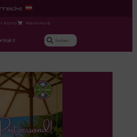
erreichs
.
n Konto
Warenkorb
ntakt