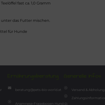
 Teelöffel fast ca. 1,0 Gramm
unter das Futter mischen.
ittel für Hunde
Ernährungsberatung
Generelle Infos
hr
beratung@pets-bio-world.at
Versand & Abholung
Zahlungsinformatio
Anamnese-Fragebogen Hund