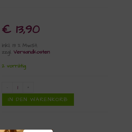
€
13,90
inkl. 13 % MwSt.
zzgl.
Versandkosten
2 vorrätig
-
+
IN DEN WARENKORB