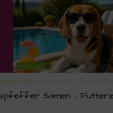
sundheit
>
Hormone
>
Mönchspfeffer Samen – Futterzusatz von P
spfeffer Samen – Futterz