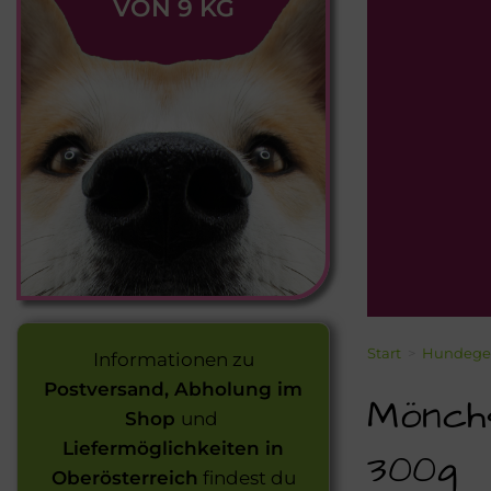
VON 9 KG
Start
>
Hundege
Informationen zu
Postversand, Abholung im
Mönch
Shop
und
Liefermöglichkeiten in
300g
Oberösterreich
findest du