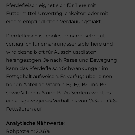
Pferdefleisch eignet sich für Tiere mit
Futtermittel-Unverträglichkeiten oder mit
einem empfindlichen Verdauungstrakt.
Pferdefleisch ist cholesterinarm, sehr gut
verträglich für ernährungssensible Tiere und
wird deshalb oft für Ausschlussdiäten
herangezogen. Je nach Rasse und Bewegung
kann das Pferdefleisch Schwankungen im
Fettgehalt aufweisen. Es verfügt über einen
hohen Anteil an Vitamin B
, B
, B
und B
2
5
6
12
sowie Vitamin A und B
. Außerdem weist es
1
ein ausgewogenes Verhältnis von O-3- zu O-6-
Fettsäuren auf.
Analytische Nährwerte:
Rohprotein: 20,6%