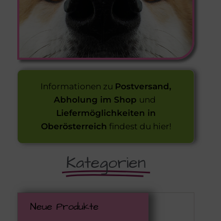
Informationen zu
Postversand,
Abholung im Shop
und
Liefermöglichkeiten in
Oberösterreich
findest du hier!
Kategorien
Neue Produkte
Zurüc
Zurüc
Zurüc
Zurüc
Zurüc
Zurüc
Zurüc
Zurüc
Zurüc