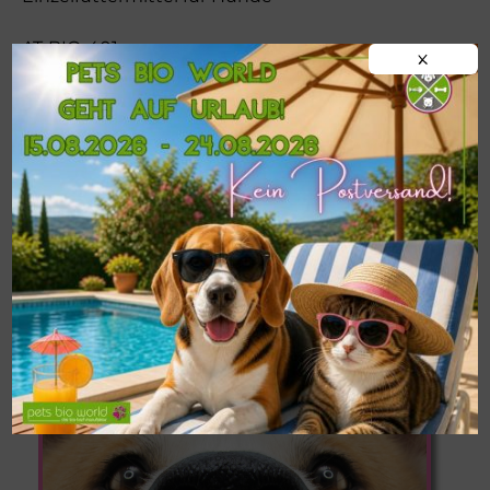
AT-BIO-401
X
!!!WICHTIG!!!
Postversand von
BARF-
Frostfleisch
nur ab einer
MINDESTMENGE
VON 9 KG