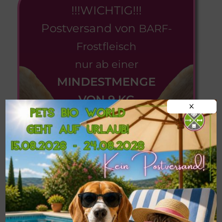
!!!WICHTIG!!!
Postversand von
BARF-
Frostfleisch
nur ab einer
MINDESTMENGE
VON 9 KG
X