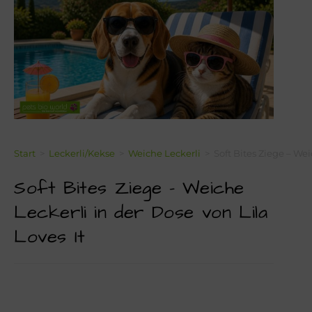
Über Mich!
Unser Team!
Blog
Kontakt
Napf-Wissen!
Start
>
Leckerli/Kekse
>
Weiche Leckerli
>
Soft Bites Ziege – Wei
Soft Bites Ziege – Weiche
Terminvereinbarung
Leckerli in der Dose von Lila
Newsletter Anmeldung
Loves It
Zahlungsinformation
Seealgenmehl-Rechner für Hunde und Katzen #2