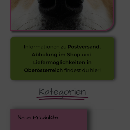
Informationen zu
Postversand,
Abholung im Shop
und
Liefermöglichkeiten in
Oberösterreich
findest du hier!
Kategorien
Neue Produkte
Zurüc
Zurüc
Zurüc
Zurüc
Zurüc
Zurüc
Zurüc
Zurüc
Zurüc