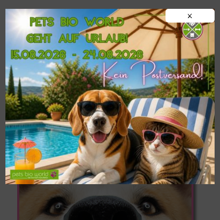
Ergänzungsfuttermittel für Hunde
X
!!!WICHTIG!!!
Postversand von
BARF-
Frostfleisch
nur ab einer
MINDESTMENGE
VON 9 KG