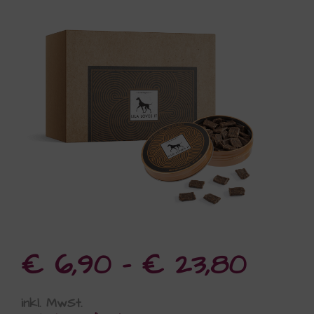
€
6,90
–
€
23,80
inkl. MwSt.