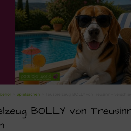
behör
>
Spielsachen
>
Tauspielzeug BOLLY von Treusinn – verschi
elzeug BOLLY von Treusinn
n