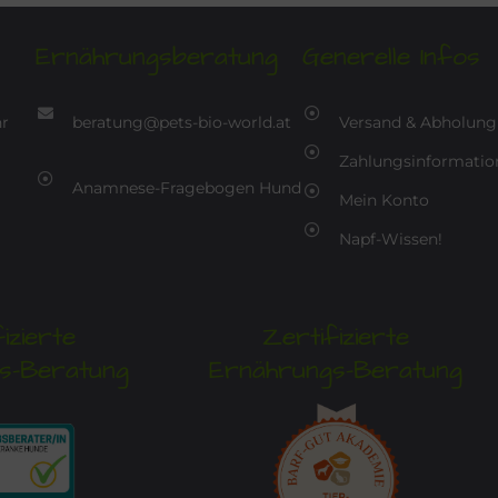
Ernährungsberatung
Generelle Infos
hr
beratung@pets-bio-world.at
Versand & Abholung
Zahlungsinformatio
Anamnese-Fragebogen Hund
Mein Konto
Napf-Wissen!
izierte
Zertifizierte
s-Beratung
Ernährungs-Beratung