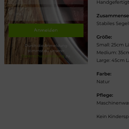
Handgefertigt
Zusammense
Stabiles Sege
Anmelden
Größe:
Small: 25cm L
Durch die Anmeldung
stimmst du unserer
Medium: 35cm
Datenschutzerklärung
zu.
Large: 45cm L
Farbe:
Natur
Pflege:
Maschinenwas
Kein Kindersp