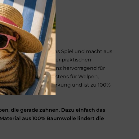
e bringt Abwechslung ins Spiel und macht aus
es Spielobjekt. Dank der praktischen
und Bringspiel auch ganz hervorragend für
turmaterial ist auch bestens für Welpen,
ine zahnpflegende Wirkung und ist zu 100%
en, die gerade zahnen. Dazu einfach das
Material aus 100% Baumwolle lindert die