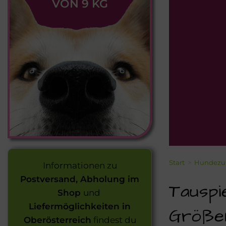
VON 9 KG
Start
>
Hundezu
Informationen zu
Postversand, Abholung im
Tauspi
Shop
und
Liefermöglichkeiten in
Größe
Oberösterreich
findest du