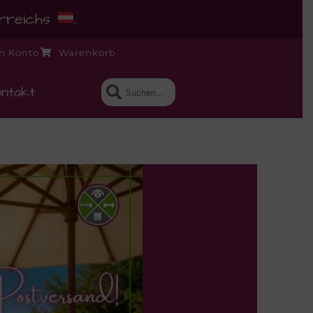
erreichs
.
n Konto
Warenkorb
ntakt