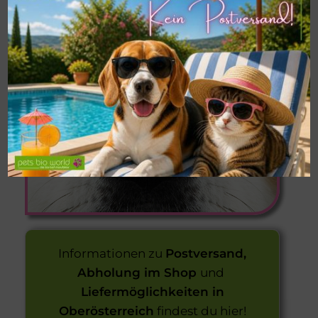
VON 9 KG
Informationen zu
Postversand,
Abholung im Shop
und
Liefermöglichkeiten in
Oberösterreich
findest du hier!