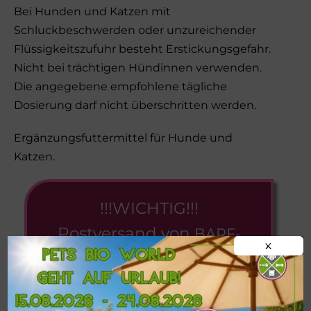
Bei Hunden und Katzen mit
Schluckbeschwerden oder unzureichender
Flüssigkeitszufuhr besteht Erstickungsgefahr.
Nicht bei trächtigen Hündinnen verwenden.
Die angegebene empfohlene tägliche
Dosierung darf nicht überschritten werden.
Ergänzungsfuttermittel für Hunde und
Katzen.
!!!WICHTIG!!!
Postversand von
BARF-
X
Frostfleisch
nur ab einer
MINDESTMENGE