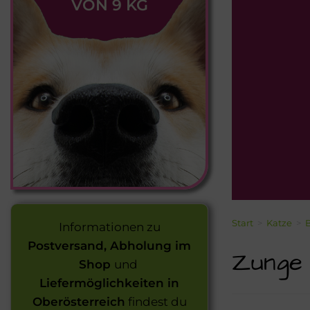
VON 9 KG
Start
>
Katze
>
Informationen zu
Postversand, Abholung im
Zunge 
Shop
und
Liefermöglichkeiten in
Oberösterreich
findest du