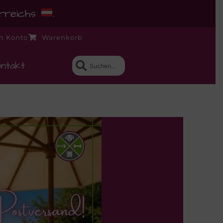
erreichs
.
n Konto
Warenkorb
ntakt