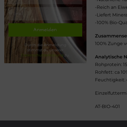
-Reich an Eiw
-Liefert Miner
-100% Bio-Qua
Anmelden
Zusammense
100% Zunge v
Durch die Anmeldung
stimmst du unserer
Datenschutzerklärung
zu.
Analytische 
Rohprotein: 1
Rohfett: ca 10
Feuchtigkeit: 
Einzelfutterm
AT-BIO-401