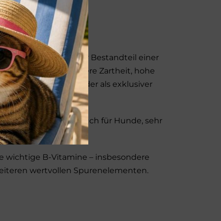
Taurinlieferant!
zen und ein wertvoller Bestandteil einer
e durch ihre besondere Zartheit, hohe
 täglichen Futter oder als exklusiver
ders für Katzen, aber auch für Hunde, sehr
che wichtige B-Vitamine – insbesondere
 weiteren wertvollen Spurenelementen.