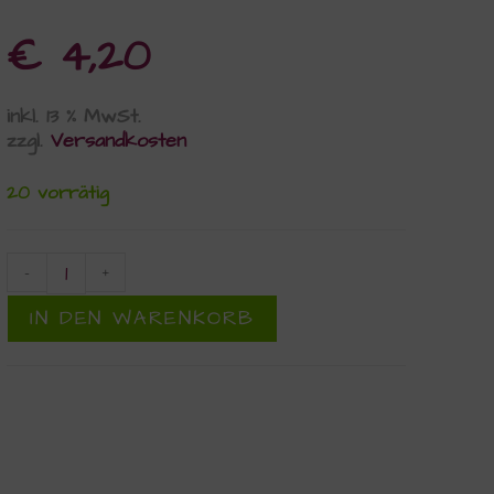
€
4,20
inkl. 13 % MwSt.
zzgl.
Versandkosten
20 vorrätig
-
+
IN DEN WARENKORB